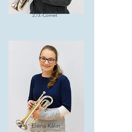
Linus Lacher
2./3.-Cornet
Elena Kälin